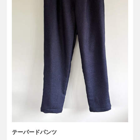
テーパードパンツ