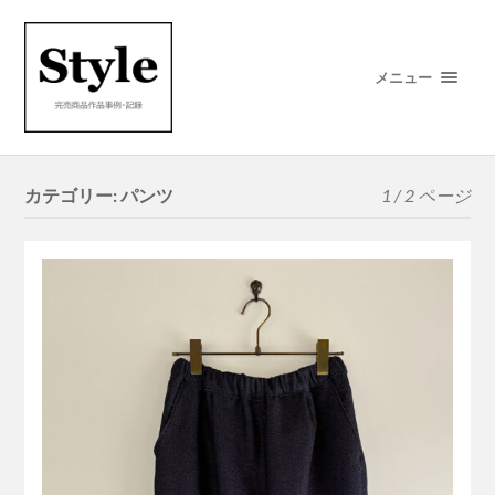
メニュー
カテゴリー:
パンツ
1 / 2 ページ