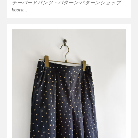
テーパードパンツ・パターン:パターンショップ
hoora…