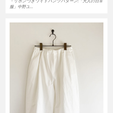
・リボンつきワイドパンツパターン:「大人の日常
服」中野ユ…