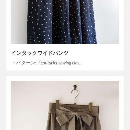
インタックワイドパンツ
・パターン:「couturier sewing clas…