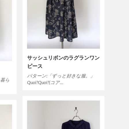
サッシュリボンのラグランワン
ピース
パターン:「ずっと好きな服。」
の、暮ら
Quoi?Quoi?(コア…