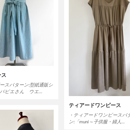
ース
ースパターン:型紙通販シ
パピエさん ウエ…
ティアードワンピース
・ティアードワンピースパ
ン:「muni～子供服・婦人…