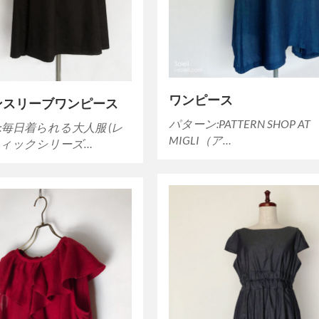
ワンピース
ンスリーブワンピース
パターン:PATTERN SHOP AT
:毎日着られる大人服 (レ
MIGLI（ア…
ィックシリーズ…