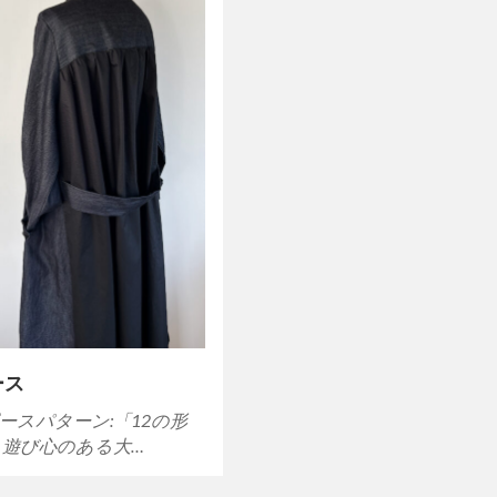
ース
ースパターン:「12の形
 遊び心のある大…