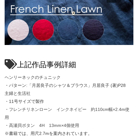
上記作品事例詳細
ヘンリーネックのチュニック
・パターン:「月居良子のシャツ＆ブラウス」月居良子 (著)P28
主婦と生活社
・11号サイズで製作
・
フレンチリネンローン インクネイビー 約110cm幅×2.4m使
用
・
高瀬貝ボタン 4H 13mm×4個使用
※書籍では、用尺2.7mを案内されています。