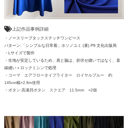
上記作品事例詳細
・ノースリーブタックステッチワンピース
パターン:「シンプルな日常着」ホソノユミ (著) P9 文化出版局
・Lサイズで製作
・生地が安定しているため、肩と脇は、折伏せ縫いではなく、直
線縫い＋ロックミシンで処理
・コーマ エアフロータイプライター ロイヤルブルー 約
145cm幅×2.8m使用
・
ボタン:高瀬貝ボタン スクエア 11.5mm ×2個