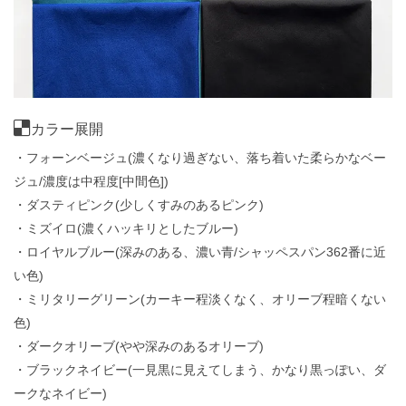
カラー展開
・フォーンベージュ(濃くなり過ぎない、落ち着いた柔らかなベー
ジュ/濃度は中程度[中間色])
・ダスティピンク(少しくすみのあるピンク)
・ミズイロ(濃くハッキリとしたブルー)
・ロイヤルブルー(深みのある、濃い青/シャッペスパン362番に近
い色)
・ミリタリーグリーン(カーキー程淡くなく、オリーブ程暗くない
色)
・ダークオリーブ(やや深みのあるオリーブ)
・ブラックネイビー(一見黒に見えてしまう、かなり黒っぽい、ダ
ークなネイビー)