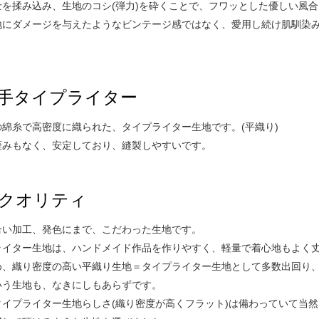
士を揉み込み、生地のコシ(弾力)を砕くことで、フワッとした優しい風合
地にダメージを与えたようなビンテージ感ではなく、愛用し続け肌馴染み
手タイプライター
の綿糸で高密度に織られた、タイプライター生地です。(平織り)
歪みもなく、安定しており、縫製しやすいです。
クオリティ
合い加工、発色にまで、こだわった生地です。
ライター生地は、ハンドメイド作品を作りやすく、軽量で着心地もよく
め、織り密度の高い平織り生地＝タイプライター生地として多数出回り
いう生地も、なきにしもあらずです。
タイプライター生地らしさ(織り密度が高くフラット)は備わっていて当