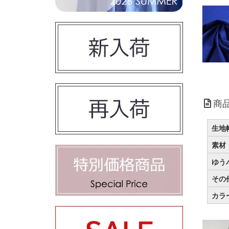
商
生地
素材
ゆう
その
カラ