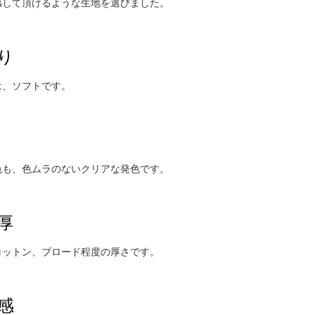
感して頂けるような生地を選びました。
り
は、ソフトです。
色も、色ムラのないクリアな発色です。
厚
コットン、ブロード程度の厚さです。
感