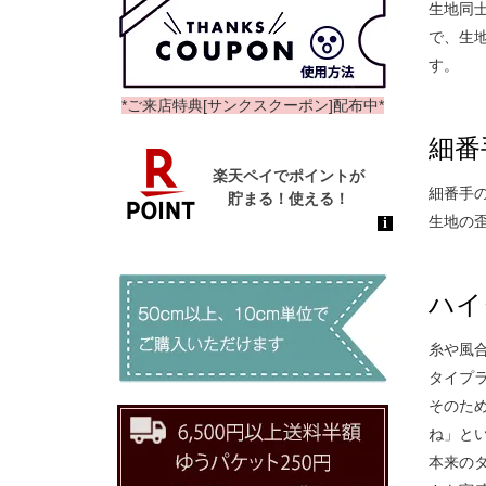
生地同
で、生
す。
*ご来店特典[サンクスクーポン]配布中*
細番
細番手
生地の
ハイ
糸や風
タイプ
そのた
ね」と
本来の