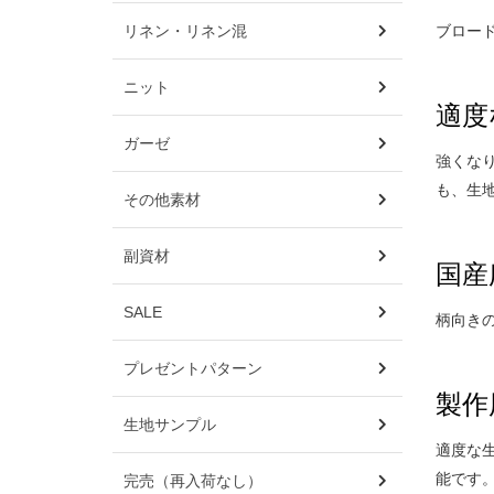
リネン・リネン混
ブロー
ニット
適度
ガーゼ
強くな
も、生
その他素材
副資材
国産広
SALE
柄向き
プレゼントパターン
製作
生地サンプル
適度な
能です
完売（再入荷なし）