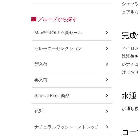
シャツ
ュアル
グループから探す
Max30%OFF☆夏セール
完成
アイロ
セレモニーセレクション
洗濯後
新入荷
いナチ
けてお
再入荷
水通
Special Price 商品
水通し
色別
ナチュラルワッシャーストレッチ
コー