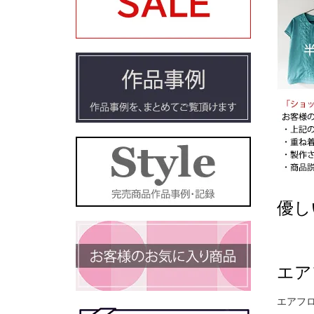
優し
エア
エアフ