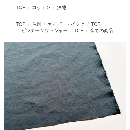
TOP
コットン
無地
TOP
色別
ネイビー・インク
TOP
ビンテージワッシャー
TOP
全ての商品