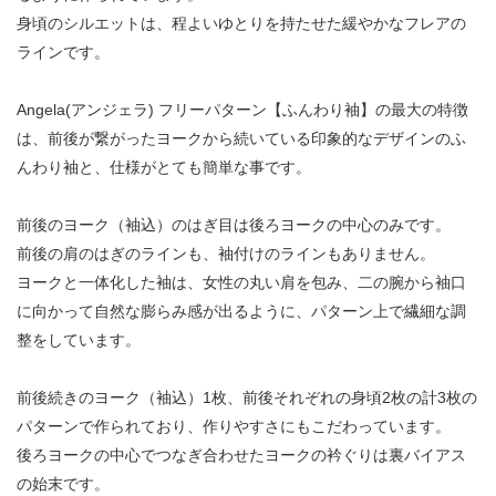
身頃のシルエットは、程よいゆとりを持たせた緩やかなフレアの
ラインです。
Angela(アンジェラ) フリーパターン【ふんわり袖】の最大の特徴
は、前後が繋がったヨークから続いている印象的なデザインのふ
んわり袖と、仕様がとても簡単な事です。
前後のヨーク（袖込）のはぎ目は後ろヨークの中心のみです。
前後の肩のはぎのラインも、袖付けのラインもありません。
ヨークと一体化した袖は、女性の丸い肩を包み、二の腕から袖口
に向かって自然な膨らみ感が出るように、パターン上で繊細な調
整をしています。
前後続きのヨーク（袖込）1枚、前後それぞれの身頃2枚の計3枚の
パターンで作られており、作りやすさにもこだわっています。
後ろヨークの中心でつなぎ合わせたヨークの衿ぐりは裏バイアス
の始末です。