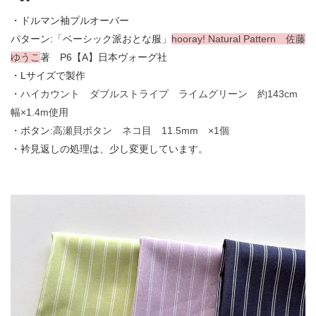
・ドルマン袖プルオーバー
パターン:「ベーシック派おとな服」
hooray! Natural Pattern 佐藤
ゆうこ
著 P6【A】日本ヴォーグ社
・Lサイズで製作
・
ハイカウント ダブルストライプ ライムグリーン 約143cm
幅×1.4m使用
・ボタン:
高瀬貝ボタン ネコ目 11.5mm ×1個
・衿見返しの処理は、少し変更しています。