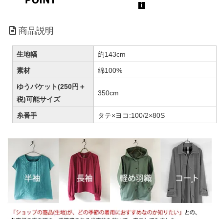
商品説明
生地幅
約143cm
素材
綿100%
ゆうパケット(250円＋
350cm
税)可能サイズ
糸番手
タテ×ヨコ:100/2×80S