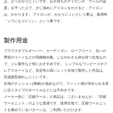
は、少々かかりにくいです。お手持ちのアイロンの「ウールの温
度」を守った上で、少し強めにアイロンをかけると、アイロン
は、かかります。 アイロンが、かかりにくいという事は、着用時
「シワになりにくい」という事です。
製作用途
ブラウスやプルオーバー、カーディガン、ローブコート、合いの
季節のコートなどの羽織物全般、しなやかさも併せ持つ生地なの
で、ジレ製作など特におすすめです。 シンプルなワンピースやフ
レアスカートなど。安定性の高いニット生地で製作した作品は、
完成後型崩れしにくいです。
生地のテンション(伸縮)が低めなので、フィット感が求められる首
に沿うタイプのタートルなどには不向きです。
メーカー的に「圧縮ウール」の表記は、ございませんが、「圧縮
ウールニット」のような質感です、使用生地で、圧縮ウールニッ
トを薦めているパターンは、ご利用いただけます。