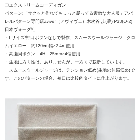
〇エクストリームコーディガン
パターン:「サクッと作れてちょっと凝ってる素敵な大人服」アパ
レルパターン専門店aviver（アヴィヴェ）木次谷 歩(著) P33(O-2)
日本ヴォーグ社
・Lサイズ/袖口ボタンなしで製作、
スムースウールジャージ クロ
ムイエロー 約120cm幅×2.4m使用
・高瀬貝ボタン 4H 25mm×4個使用
・生地に方向性は、ありませんが、一方向で裁断しています。
・スムースウールジャージは、テンション低め(生地の伸縮低め)で
す、このパターンの場合、袖口は比較的タイトに仕上がります。