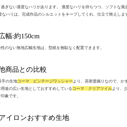
り過ぎない適度なハリがあります。 適度なハリを持ちつつ、ソフトな風
適度なハリは、完成作品のシルエットをキープしてくれ、仕立て映えしま
幅:約150cm
向性のない無地広幅生地は、型紙を無駄なく配置できます。
他商品との比較
番手の生地
コーマ ビンテージワッシャー
より、高密度織りなので、か
作用途の広い生地としておすすめしている
コーマ クリアツイル
より、
な印象です。
アイロンおすすめ生地