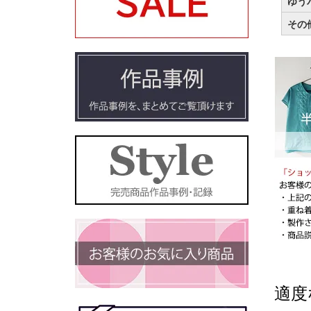
ゆう
その
適度