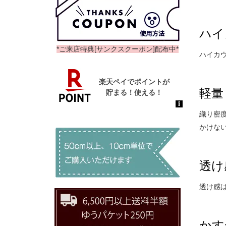
ハイ
*ご来店特典[サンクスクーポン]配布中*
ハイカウ
軽量
織り密
かけな
透け
透け感
かす