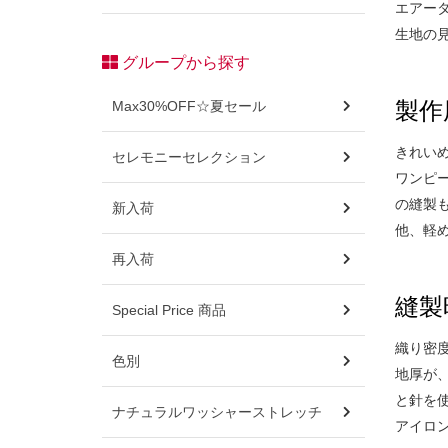
エアー
生地の
グループから探す
Max30%OFF☆夏セール
製作
きれい
セレモニーセレクション
ワンピ
の縫製
新入荷
他、軽
再入荷
縫製
Special Price 商品
織り密
色別
地厚が
と針を
ナチュラルワッシャーストレッチ
アイロ