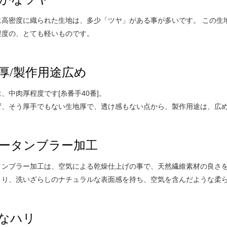
に高密度に織られた生地は、多少「ツヤ」がある事が多いです。 この生
程度の、とても軽いものです。
厚/製作用途広め
、中肉厚程度です[糸番手40番]。
ず、そう厚手でもない生地厚で、透け感もない点から、製作用途は、広め
ータンブラー加工
タンブラー加工は、空気による乾燥仕上げの事で、天然繊維素材の良さを
より、洗いざらしのナチュラルな表面感を持ち、空気を含んだような柔
なハリ