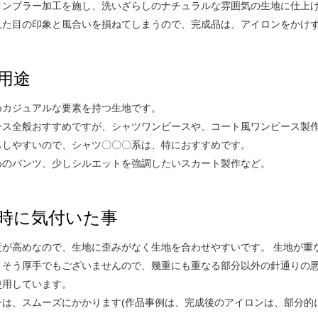
タンブラー加工を施し、洗いざらしのナチュラルな雰囲気の生地に仕上げ
見た目の印象と風合いを損ねてしまうので、完成品は、アイロンをかけ
用途
めカジュアルな要素を持つ生地です。
ース全般おすすめですが、シャツワンピースや、コート風ワンピース製作
もしやすいので、シャツ〇〇〇系は、特におすすめです。
めのパンツ、少しシルエットを強調したいスカート製作など。
時に気付いた事
度が高めなので、生地に歪みがなく生地を合わせやすいです。 生地が重
、そう厚手でもございませんので、幾重にも重なる部分以外の針通りの悪
使用しています。
ンは、スムーズにかかります(作品事例は、完成後のアイロンは、部分的