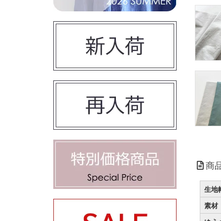
商
生地
素材