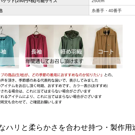
パケット(250円+税)可能サイズ
250cm
他
糸番手・40番手
なハリと柔らかさを合わせ持つ・製作用