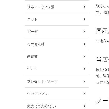
強くな
リネン・リネン混
す。 
ニット
国産広
ガーゼ
生地方
その他素材
副資材
当店
SALE
同じ40
他、製
プレゼントパターン
ュアル
生地サンプル
ノー
完売（再入荷なし）