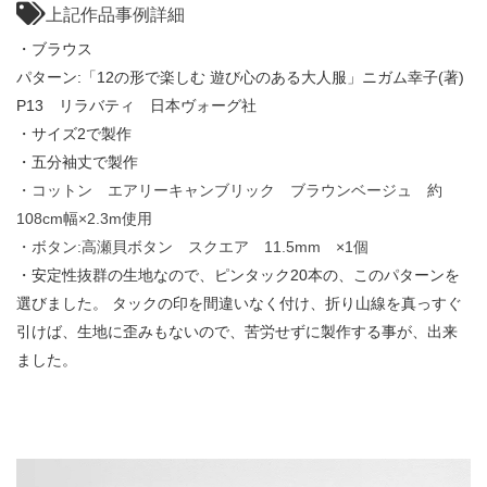
上記作品事例詳細
・ブラウス
パターン:「12の形で楽しむ 遊び心のある大人服」ニガム幸子(著)
P13 リラバティ 日本ヴォーグ社
・サイズ2で製作
・五分袖丈で製作
・コットン エアリーキャンブリック ブラウンベージュ 約
108cm幅×2.3m使用
・ボタン:高瀬貝ボタン スクエア 11.5mm ×1個
・安定性抜群の生地なので、ピンタック20本の、このパターンを
選びました。 タックの印を間違いなく付け、折り山線を真っすぐ
引けば、生地に歪みもないので、苦労せずに製作する事が、出来
ました。