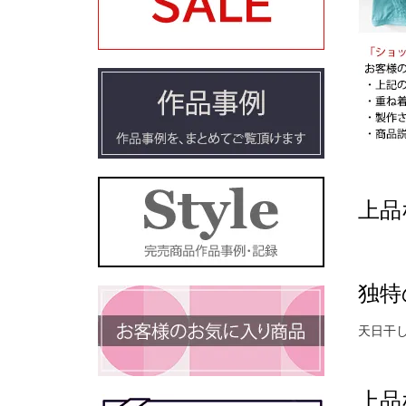
上品
独特
天日干
上品