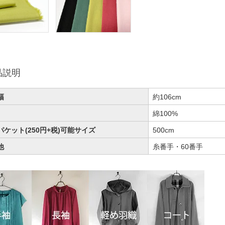
品説明
幅
約106cm
綿100%
パケット(250円+税)可能サイズ
500cm
他
糸番手・60番手