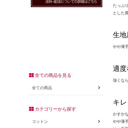
たっぷ
とした
生地
やや薄
適度
全ての商品を見る
強くな
全ての商品
キレ
カテゴリーから探す
かすか
コットン
やや薄