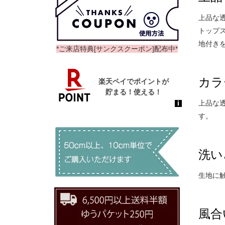
上品な
トップ
地付き
*ご来店特典[サンクスクーポン]配布中*
カラ
上品な
す。
洗い
生地に
風合