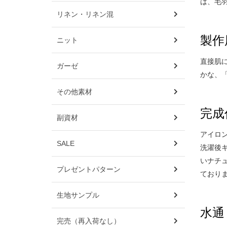
は、毛
リネン・リネン混
製作
ニット
直接肌
ガーゼ
かな、
その他素材
完成
副資材
アイロ
SALE
洗濯後
いナチ
プレゼントパターン
ており
生地サンプル
水通
完売（再入荷なし）