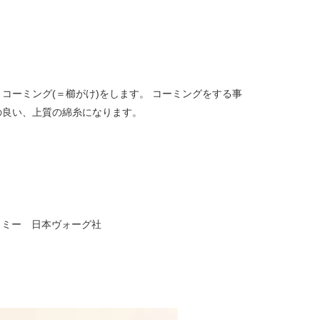
ーミング(＝櫛がけ)をします。 コーミングをする事
の良い、上質の綿糸になります。
シュミー 日本ヴォーグ社