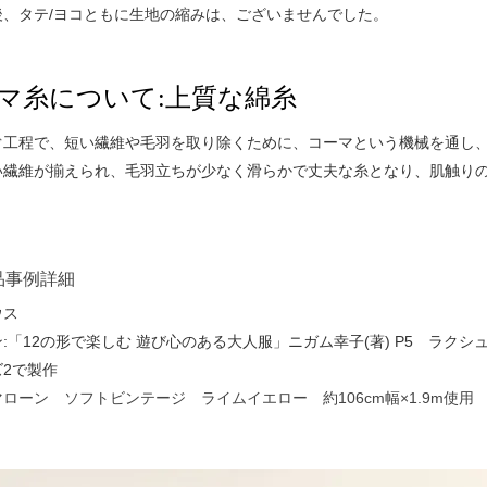
後、タテ/ヨコともに生地の縮みは、ございませんでした。
マ糸について:上質な綿糸
ぐ工程で、短い繊維や毛羽を取り除くために、コーマという機械を通し、コ
い繊維が揃えられ、毛羽立ちが少なく滑らかで丈夫な糸となり、肌触り
品事例詳細
ウス
:「12の形で楽しむ 遊び心のある大人服」ニガム幸子(著) P5 ラク
2で製作
ローン ソフトビンテージ ライムイエロー 約106cm幅×1.9m使用