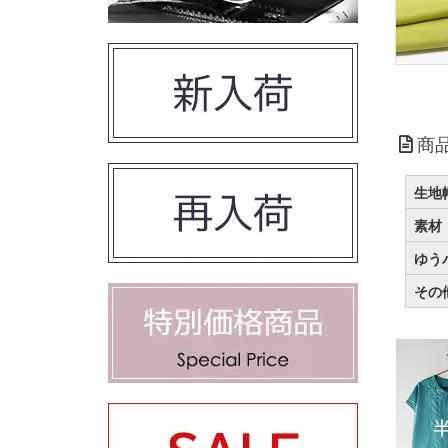
商
生地
素材
ゆう
その