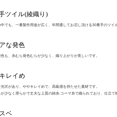
番手ツイル(綾織り)
中でも、一番製作用途が広く、年間通してお召し頂ける30番手のツイル
アな発色
濃色も、糸むら発色むらが少なく、織り上がりが美しいです。
キレイめ
な光沢があり、ややキレイめで、高級感を持たせた素材です。
ちが少なく滑らかで丈夫な上質の綿糸:コーマ糸で織られており、仕立て
スベ