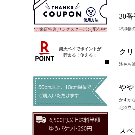
30
綿織物の
*ご来店特典[サンクスクーポン]配布中*
クリ
淡色も
やや
かすか
毛羽立
スベ