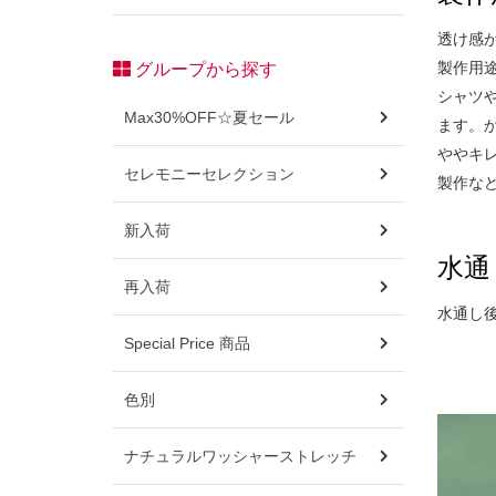
透け感
製作用
グループから探す
シャツ
Max30%OFF☆夏セール
ます。
ややキ
セレモニーセレクション
製作な
新入荷
水通
再入荷
水通し
Special Price 商品
色別
ナチュラルワッシャーストレッチ