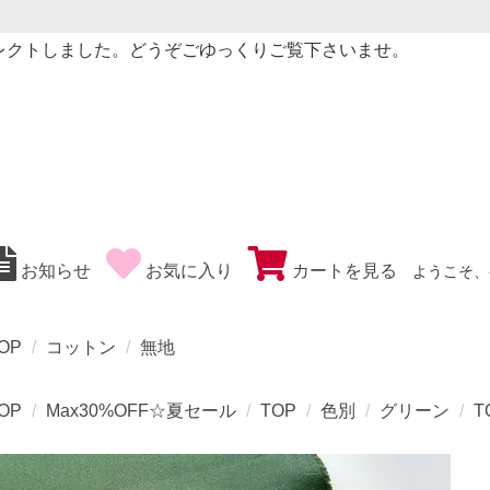
レクトしました。どうぞごゆっくりご覧下さいませ。
お知らせ
お気に入り
カートを見る
ようこそ、
OP
コットン
無地
OP
Max30%OFF☆夏セール
TOP
色別
グリーン
T