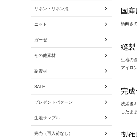
リネン・リネン混
国産広
柄向き
ニット
ガーゼ
縫製
その他素材
生地の
アイロ
副資材
SALE
完成
プレゼントパターン
洗濯後
したま
生地サンプル
完売（再入荷なし）
製作