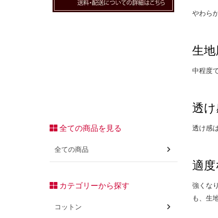
やわら
生地
中程度
透け
透け感
全ての商品を見る
全ての商品
適度
強くな
カテゴリーから探す
も、生
コットン