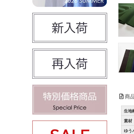
商
生地
素材
ゆう