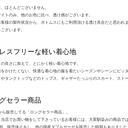
は、ほとんどございません。
ワイトのみ、他のお色に比べ、透け感がございます。
お客様の製作状況から、ボトムスにもご利用頂ける透け具合だと思われ
もございます。
レスフリーな軽い着心地
りの良さに加えて、とにかく軽い着心地です。
担をかけたくない、快適な着心地の服を着たいシーズンやシーンにピッ
スやタンクトップなどのトップス、ギャザーたっぷりのスカート、スト
グセラー商品
年から販売してる「ロングセラー商品」。
ら当店でお買い物をして下さっているお客様には、大変馴染みの商品で
年程、販売休止をし、他の国産ダブルガーゼを販売した時期もありました