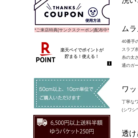
洗い
ムラ
*ご来店特典[サンクスクーポン]配布中*
40番
スラブ
糸の太
通のガ
ワッ
丁寧な
(シワシ
透け