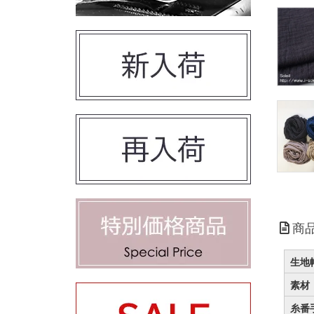
商
生地
素材
糸番