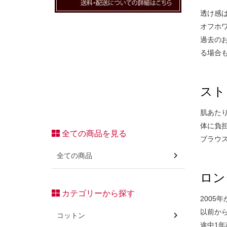
透け感
オフホ
過去の
る場合
スト
肌あた
体に負
全ての商品を見る
ブラウ
全ての商品
ロン
カテゴリーから探す
2005
以前か
コットン
途中1