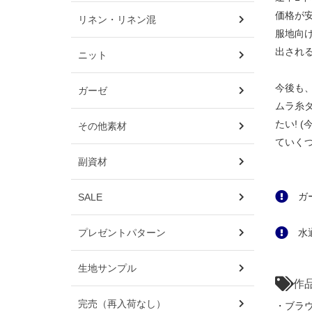
価格が
リネン・リネン混
服地向
出され
ニット
今後も
ガーゼ
ムラ糸
たい!
その他素材
ていく
副資材
ガー
SALE
プレゼントパターン
水通
生地サンプル
作
完売（再入荷なし）
・ブラ