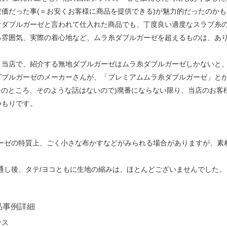
安価だった事(＝お安くお客様に商品を提供できる)が魅力的だったのか
けダブルガーゼと言われて仕入れた商品でも、丁度良い適度なスラブ糸
る雰囲気、実際の着心地など、ムラ糸ダブルガーゼを超えるものは、あ
、当店で、紹介する無地ダブルガーゼはムラ糸ダブルガーゼしかないと
ダブルガーゼのメーカーさんが、「プレミアムムラ糸ダブルガーゼ」と
 (今のところ、そのような話はないので)廃番にならない限り、当店のお
つもりです。
ゼの特質上、ごく小さな布かすなどがみられる場合がありますが、素
し後、タテ/ヨコともに生地の縮みは、ほとんどございませんでした。
品事例詳細
ウス