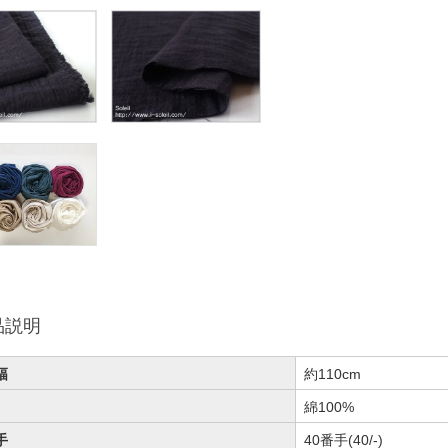
品説明
幅
約110cm
綿100%
手
40番手(40/-)