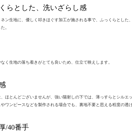
くらとした、洗いざらし感
リネン生地に、優しく叩きほぐす加工が施される事で、ふっくらとした
した。
少なく生地の落ち着きがとても良いため、仕立て映えします。
感
は、ほとんどございませんが、強い陽射しの下では、薄っすらとシルエ
スやワンピースなどを製作される場合でも、裏地不要と思える程度の透
厚/40番手